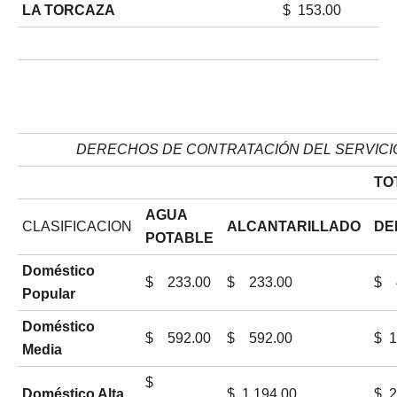
LA TORCAZA
$ 153.00
DERECHOS DE CONTRATACIÓN DEL SERVICI
TO
AGUA
CLASIFICACION
ALCANTARILLADO
DE
POTABLE
Doméstico
$ 233.00
$ 233.00
$ 
Popular
Doméstico
$ 592.00
$ 592.00
$ 1
Media
$
Doméstico Alta
$ 1,194.00
$ 2