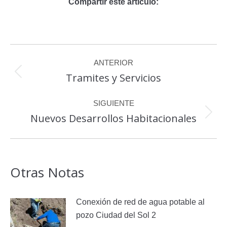
Compartir este artículo:
Navegación
ANTERIOR
entre
Tramites y Servicios
Publicación
publicaciones
anterior:
SIGUIENTE
Nuevos Desarrollos Habitacionales
Publicación
siguiente:
Otras Notas
Conexión de red de agua potable al
pozo Ciudad del Sol 2