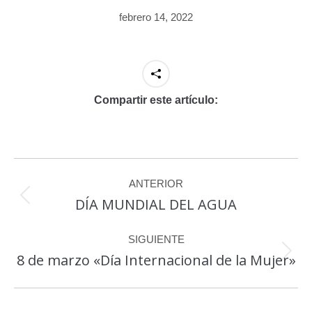
febrero 14, 2022
Compartir este artículo:
Navegación
ANTERIOR
entre
DÍA MUNDIAL DEL AGUA
Publicación
publicaciones
anterior:
SIGUIENTE
8 de marzo «Día Internacional de la Mujer»
Publicación
siguiente: