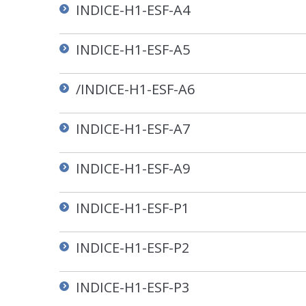
INDICE-H1-ESF-A4
INDICE-H1-ESF-A5
/INDICE-H1-ESF-A6
INDICE-H1-ESF-A7
INDICE-H1-ESF-A9
INDICE-H1-ESF-P1
INDICE-H1-ESF-P2
INDICE-H1-ESF-P3