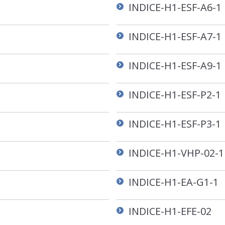
INDICE-H1-ESF-A6-1
INDICE-H1-ESF-A7-1
INDICE-H1-ESF-A9-1
INDICE-H1-ESF-P2-1
INDICE-H1-ESF-P3-1
INDICE-H1-VHP-02-1
INDICE-H1-EA-G1-1
INDICE-H1-EFE-02