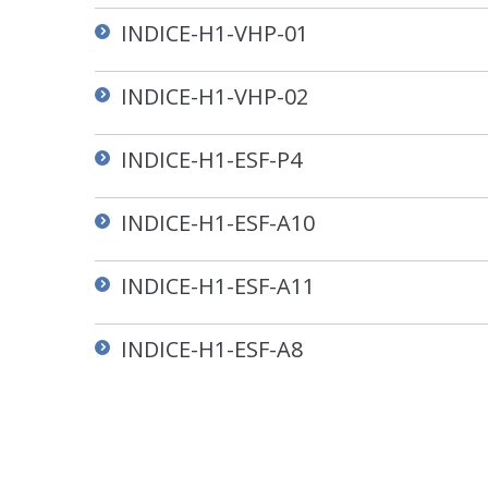
INDICE-H1-VHP-01
INDICE-H1-VHP-02
INDICE-H1-ESF-P4
INDICE-H1-ESF-A10
INDICE-H1-ESF-A11
INDICE-H1-ESF-A8