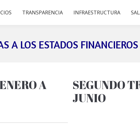
ICIOS
TRANSPARENCIA
INFRAESTRUCTURA
SAL
AS A LOS ESTADOS FINANCIEROS 
 ENERO A
SEGUNDO TR
JUNIO