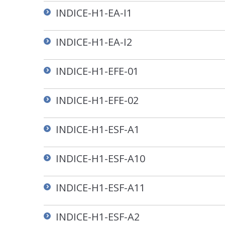
INDICE-H1-EA-I1
INDICE-H1-EA-I2
INDICE-H1-EFE-01
INDICE-H1-EFE-02
INDICE-H1-ESF-A1
INDICE-H1-ESF-A10
INDICE-H1-ESF-A11
INDICE-H1-ESF-A2