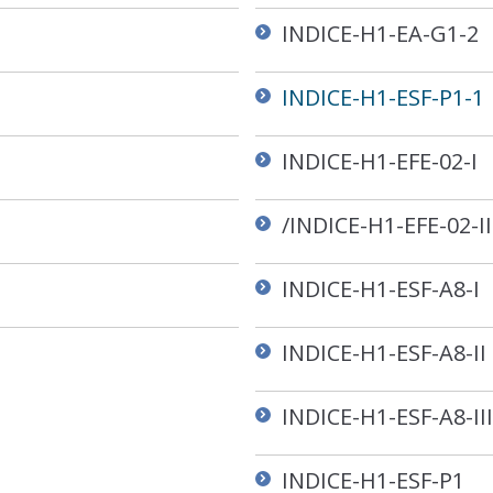
INDICE-H1-EA-G1-2
INDICE-H1-ESF-P1-1
INDICE-H1-EFE-02-I
/INDICE-H1-EFE-02-II
INDICE-H1-ESF-A8-I
INDICE-H1-ESF-A8-II
INDICE-H1-ESF-A8-III
INDICE-H1-ESF-P1