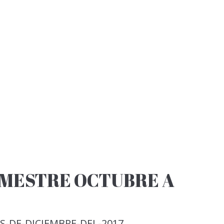
IMESTRE OCTUBRE A
-DE-DICIEMBRE-DEL-2017