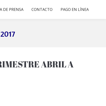
A DE PRENSA
CONTACTO
PAGO EN LÍNEA
2017
IMESTRE ABRIL A