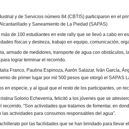
dustrial y de Servicios número 84 (CBTIS) participaron en el p
 Alcantarillado y Saneamiento de La Piedad (SAPAS)
más de 100 estudiantes en este rally que se llevó a cabo en es
idades físicas y destreza, trabajo en equipo, comunicación, or
lota, armado de medidores, transporte de agua con obstáculos, la
ara lograr terminar el recorrido.
atalia Franco, Paulina Espinoza, Aarón Salazar, Iván García, Á
emio de primer lugar por mil 500 pesos que otorgó el SAPAS L
s en especie, y al igual que el resto de los participantes, un re
tina Solorio Echeverria, felicitó a los jóvenes que se atreviero
l recorrido. “Son actividades que tratamos de fomentar, en don
n las actividades para consumos responsables del agua”.
chillerato por las facilidades que se han brindado para llevar 