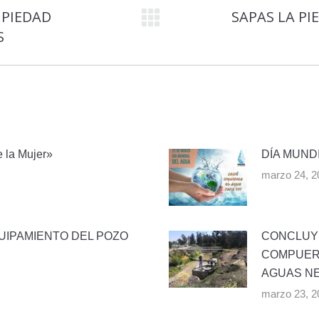
 PIEDAD
SAPAS LA PI
Publicación
S
siguiente:
e la Mujer»
DÍA MUND
marzo 24, 2
UIPAMIENTO DEL POZO
CONCLUYE
COMPUERT
AGUAS N
marzo 23, 2