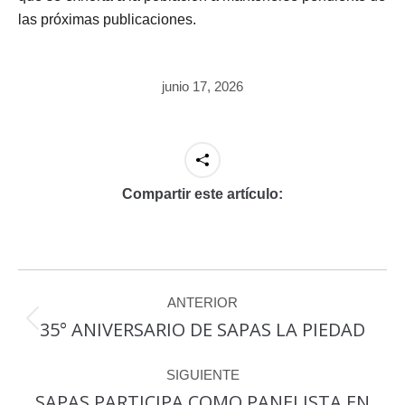
las próximas publicaciones.
junio 17, 2026
Compartir este artículo:
Navegación
ANTERIOR
entre
35° ANIVERSARIO DE SAPAS LA PIEDAD
Publicación
publicaciones
anterior:
SIGUIENTE
SAPAS PARTICIPA COMO PANELISTA EN